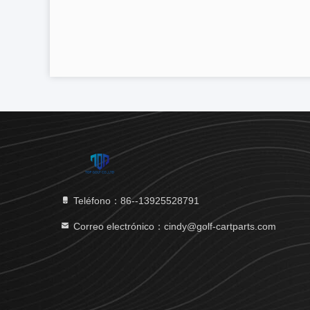
Teléfono：86--13925528791
Correo electrónico：cindy@golf-cartparts.com