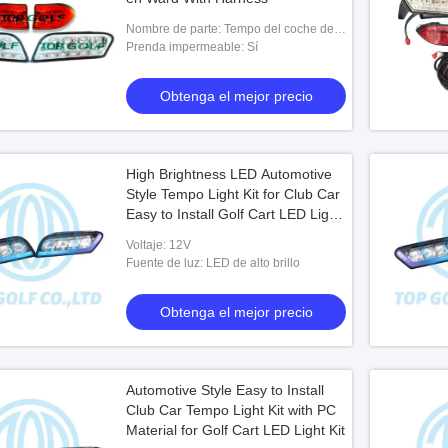
Nombre de parte: Tempo del coche del
club y en Ward Light Kits
Prenda impermeable: Sí
Obtenga el mejor precio
High Brightness LED Automotive
Style Tempo Light Kit for Club Car
Easy to Install Golf Cart LED Light
Kit
Voltaje: 12V
Fuente de luz: LED de alto brillo
Obtenga el mejor precio
Automotive Style Easy to Install
Club Car Tempo Light Kit with PC
Material for Golf Cart LED Light Kit