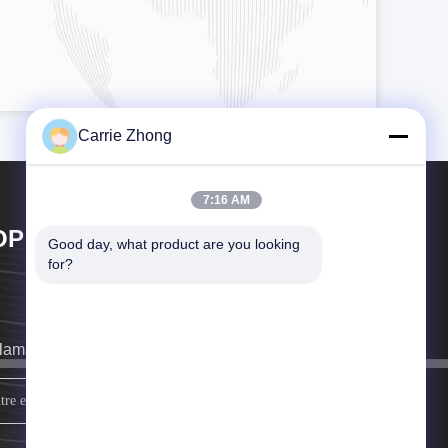
Carrie Zhong
7:16 AM
OP GOLF CO.,LTD
Good day, what product are you looking 
for?
llamaremos tan pronto como sea posible.
firme para arriba