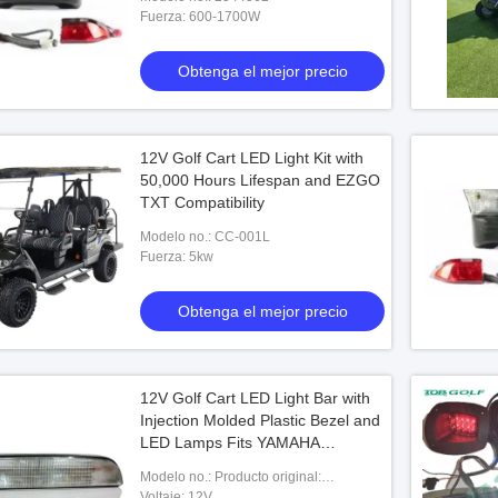
Fuerza: 600-1700W
Obtenga el mejor precio
12V Golf Cart LED Light Kit with
50,000 Hours Lifespan and EZGO
TXT Compatibility
Modelo no.: CC-001L
Fuerza: 5kw
Obtenga el mejor precio
12V Golf Cart LED Light Bar with
Injection Molded Plastic Bezel and
LED Lamps Fits YAMAHA
 12v llevó el coche
Coche hacia adelante del club del tempo
Precedent
jo CC-008 del club de
Modelo no.: Producto original:
equipo ligero legal de la calle de 12
74001G01M.
Voltaje: 12V