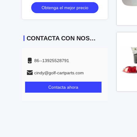
precedente LED del coche del club
los equipos de la
recio
Obtenga el mejor precio
Obtenga
CONTACTA CON NOSOTROS
86--13925528791
cindy@golf-cartparts.com
Contacta ahora