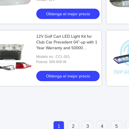
 luz
voltios
 el mejor precio
Obtenga el mejor precio
Obtenga el mejor precio
12V Golf Cart LED Light Kit for
Club Car Precedent 04"-up with 1
Year Warranty and 50000
Pieces/Year Production
Modelo no.: CCL-001
Fuerza: 300-600 W
Obtenga el mejor precio
1
2
3
4
5