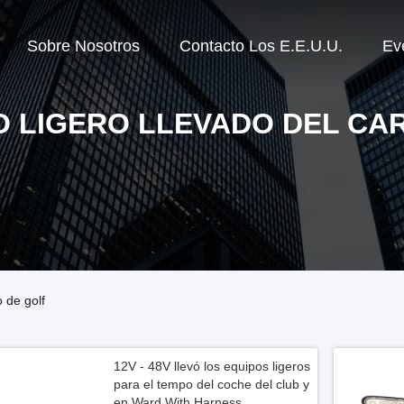
Sobre Nosotros
Contacto Los E.E.U.U.
Ev
O LIGERO LLEVADO DEL CA
o de golf
12V - 48V llevó los equipos ligeros
para el tempo del coche del club y
en Ward With Harness