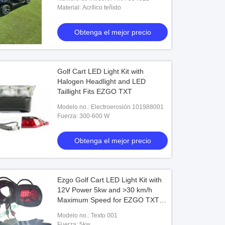
Material: Acrílico teñido
Obtenga el mejor precio
Golf Cart LED Light Kit with
Halogen Headlight and LED
Taillight Fits EZGO TXT
Modelo no.: Electroerosión 101988001
Fuerza: 300-600 W
Obtenga el mejor precio
Ezgo Golf Cart LED Light Kit with
12V Power 5kw and >30 km/h
Maximum Speed for EZGO TXT
Models
Modelo no.: Texto 001
Fuerza: 5kw