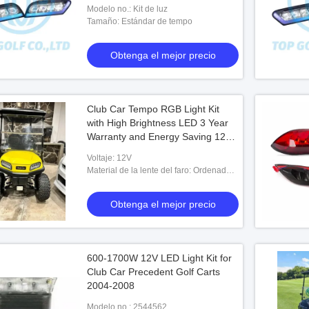
Modelo no.: Kit de luz
Tamaño: Estándar de tempo
Obtenga el mejor precio
Club Car Tempo RGB Light Kit
with High Brightness LED 3 Year
Warranty and Energy Saving 12V
Voltage
Voltaje: 12V
Material de la lente del faro: Ordenador
personal
Obtenga el mejor precio
600-1700W 12V LED Light Kit for
Club Car Precedent Golf Carts
2004-2008
Modelo no.: 2544562