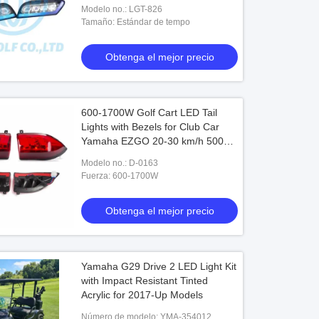
Modelo no.: LGT-826
Tamaño: Estándar de tempo
Obtenga el mejor precio
600-1700W Golf Cart LED Tail
Lights with Bezels for Club Car
Yamaha EZGO 20-30 km/h 50000
Pieces/Year
Modelo no.: D-0163
Fuerza: 600-1700W
Obtenga el mejor precio
Yamaha G29 Drive 2 LED Light Kit
with Impact Resistant Tinted
Acrylic for 2017-Up Models
Número de modelo: YMA-354012