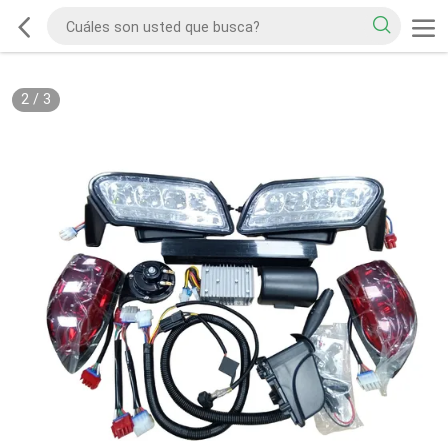
2
/
3