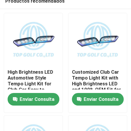
Productos recomendados
High Brightness LED
Customized Club Car
Automotive Style
Tempo Light Kit with
Tempo Light Kit for
High Brightness LED
Club Car Easy to
and 100% OEM Fit for
Hogar
Install Golf Cart LED
Golf Cart
Enviar Consulta
Enviar Consulta
Light Kit
Productos
Sobre nosotros