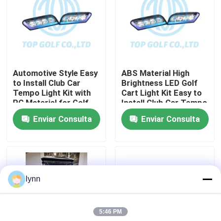
Viaje de la fábrica
Control de calidad
Automotive Style Easy
ABS Material High
to Install Club Car
Brightness LED Golf
Contacto los E.E.U.U.
Tempo Light Kit with
Cart Light Kit Easy to
PC Material for Golf
Install Club Car Tempo
Cart LED Light Kit
Enviar Consulta
Enviar Consulta
Noticias
Espejos del lado del carro de golf
lynn
Cubiertas de rueda del carro de golf
5:46 PM
Tablero de instrumentos del carro de golf