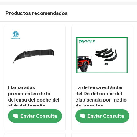
Productos recomendados
Llamaradas
La defensa estándar
precedentes de la
del Ds del coche del
Hogar
defensa del coche del
club señala por medio
club del tamaño
de luces los
estándar del OEM
accesorios eléctricos
Enviar Consulta
Enviar Consulta
Productos
del carrito de golf
Sobre nosotros