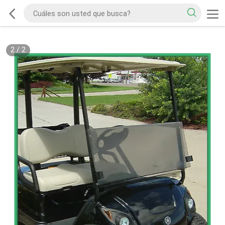
2
/
2