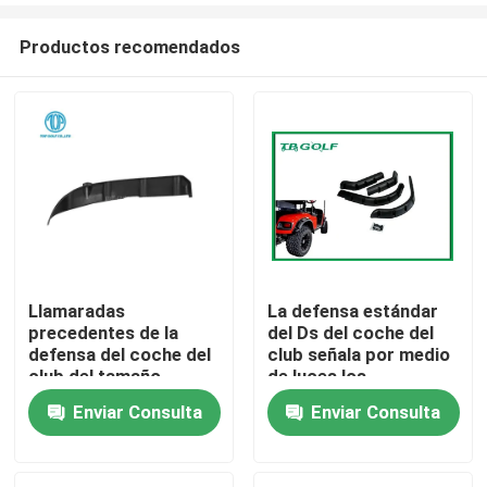
Productos recomendados
Llamaradas
La defensa estándar
precedentes de la
del Ds del coche del
Hogar
defensa del coche del
club señala por medio
club del tamaño
de luces los
estándar del OEM
accesorios eléctricos
Enviar Consulta
Enviar Consulta
Productos
del carrito de golf
Sobre nosotros