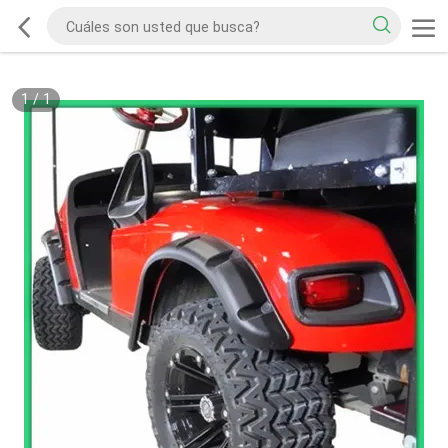
1
/
1