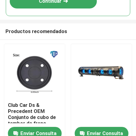
Continuar
Productos recomendados
Hogar
Club Car Ds &
Precedent OEM
Productos
Conjunto de cubo de
tambor de freno
Enviar Consulta
Enviar Consulta
Sobre nosotros