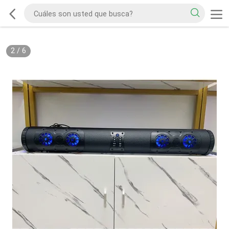
2
/
6