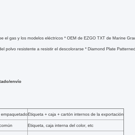
be el gas y los modelos eléctricos * OEM de EZGO TXT de Marine Grad
del polvo resistente a resistir el descolorarse * Diamond Plate Patter
ado/envío
e empaquetado
Etiqueta + caja + cartón internos de la exportación
 común
Etiqueta, caja interna del color, etc