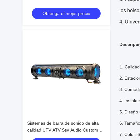
los bols
Obtenga el mejor precio
4. Univer
Descripc
1.
Calidad
2. Estacio
3. Comodid
4. Instalac
5. Diseño
Sistemas de barra de sonido de alta
6. Tamaño 
calidad UTV ATV Ssv Audio Custom
7. Color: 
Blue Tooth 4 altavoces Control remoto