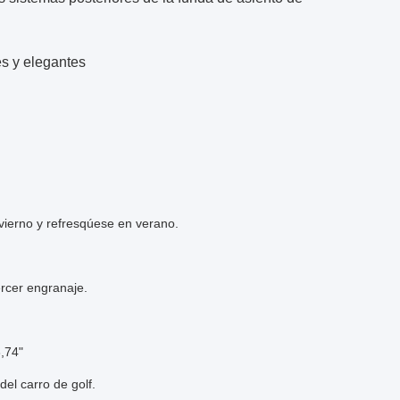
ves y elegantes
nvierno y refresqúese en verano.
tercer engranaje.
3,74"
del carro de golf.