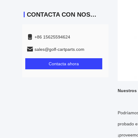
CONTACTA CON NOSOTROS
+86 15625594624
sales@golf-cartparts.com
Contacta ahora
Nuestros 
Podríamos 
probado el
¡proveemos