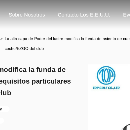
Sobre Nosotros
Contacto Los E.E.U.U.
Ev
>
La alta capa de Poder del lustre modifica la funda de asiento de cuer
coche/EZGO del club
modifica la funda de
equisitos particulares
club
EM