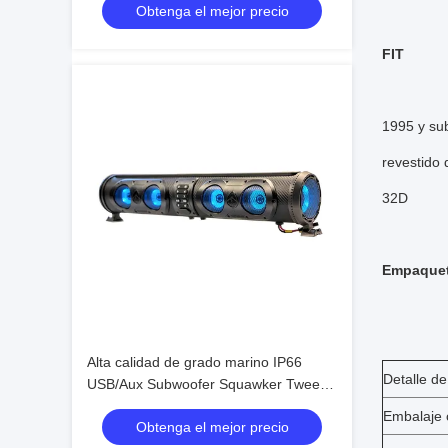
Obtenga el mejor precio
IP66 USB a prueba de agua
FIT
1995 y su
revestido 
32D
Empaquet
Alta calidad de grado marino IP66
Detalle d
USB/Aux Subwoofer Squawker Tweeter
altavoz Carrito de golf eléctrico Barra
Embalaje
Obtenga el mejor precio
de sonido Bluetooth