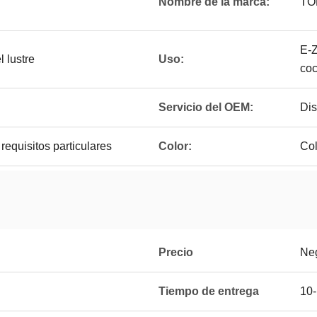
Nombre de la marca:
TO
E-Z
 lustre
Uso:
coc
Servicio del OEM:
Dis
equisitos particulares
Color:
Col
Precio
Ne
Tiempo de entrega
10-