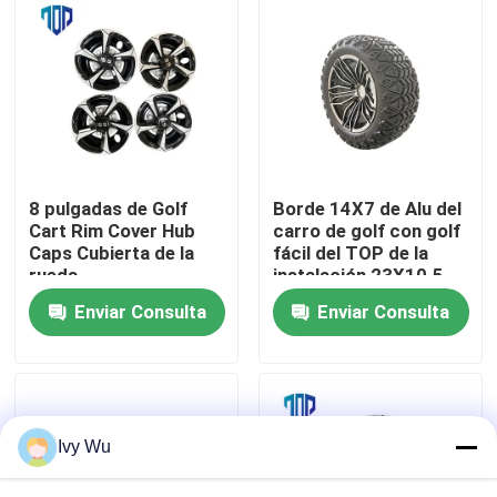
Viaje de la fábrica
Control de calidad
Contacto los E.E.U.U.
8 pulgadas de Golf
Borde 14X7 de Alu del
Cart Rim Cover Hub
carro de golf con golf
Caps Cubierta de la
fácil del TOP de la
Noticias
rueda
instalación 23X10.5-
14
Enviar Consulta
Enviar Consulta
Espejos del lado del carro de golf
Cubiertas de rueda del carro de golf
Ivy Wu
Tablero de instrumentos del carro de golf