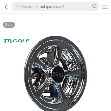
2
/
5